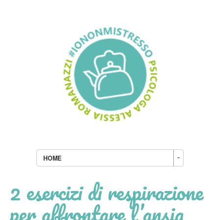
HOME
2 esercizi di respirazione
per affrontare l’ansia