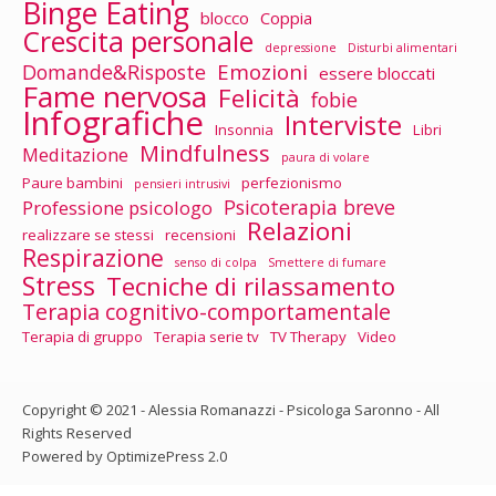
Binge Eating
blocco
Coppia
Crescita personale
depressione
Disturbi alimentari
Emozioni
Domande&Risposte
essere bloccati
Fame nervosa
Felicità
fobie
Infografiche
Interviste
Insonnia
Libri
Mindfulness
Meditazione
paura di volare
Paure bambini
perfezionismo
pensieri intrusivi
Psicoterapia breve
Professione psicologo
Relazioni
realizzare se stessi
recensioni
Respirazione
senso di colpa
Smettere di fumare
Stress
Tecniche di rilassamento
Terapia cognitivo-comportamentale
Terapia di gruppo
Terapia serie tv
TV Therapy
Video
Copyright © 2021 - Alessia Romanazzi - Psicologa Saronno - All
Rights Reserved
Powered by OptimizePress 2.0