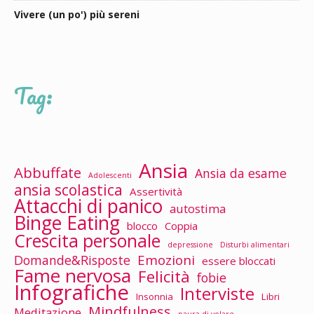
Vivere (un po') più sereni
Tag:
Ansia
Abbuffate
Ansia da esame
Adolescenti
ansia scolastica
Assertività
Attacchi di panico
autostima
Binge Eating
blocco
Coppia
Crescita personale
depressione
Disturbi alimentari
Emozioni
Domande&Risposte
essere bloccati
Fame nervosa
Felicità
fobie
Infografiche
Interviste
Insonnia
Libri
Mindfulness
Meditazione