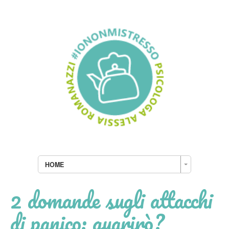
HOME
2 domande sugli attacchi
di panico: guarirò?