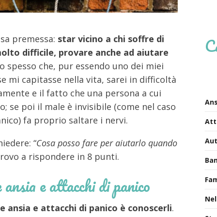
rosa premessa:
star vicino a
chi soffre di
C
olto difficile, provare anche ad aiutare
to spesso che, pur essendo uno dei miei
se mi capitasse nella vita, sarei in difficoltà
vamente e il fatto che una persona a cui
Ans
 se poi il male è invisibile (come nel caso
nico) fa proprio saltare i nervi.
Att
Au
iedere: “
Cosa posso fare per aiutarlo quando
Provo a rispondere in 8 punti.
Bam
ansia e attacchi di panico
Fa
Nel
 ansia e attacchi di panico è conoscerli
.