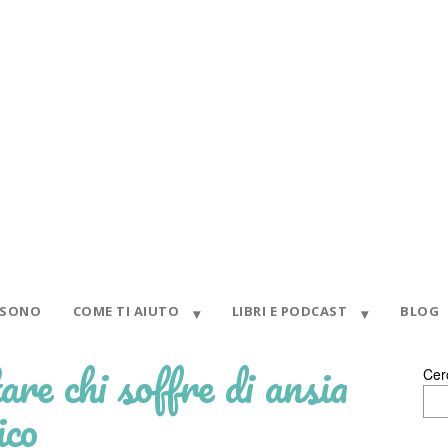
 SONO
COME TI AIUTO
LIBRI E PODCAST
BLOG
are chi soffre di ansia
Cer
ico