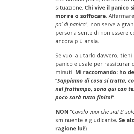
situazione.
Chi vive il panico
morire o soffocare
. Affermare
po’ di panico
“, non serve a gran
persona sente di non essere co
ancora più ansia.
Se vuoi aiutarlo davvero, tieni
panico e usale per rassicurarl
minuti.
Mi raccomando: ho de
“
Sappiamo di cosa si tratta, c
nel frattempo, sono qui con te.
poco sarà tutto finito!
“.
NON
“
Cavolo vuoi che sia! E’ so
sminuente e giudicante.
Se alz
ragione lui
!)