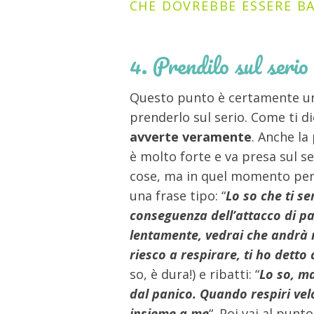
CHE DOVREBBE ESSERE B
4. Prendilo sul serio
Questo punto è certamente uni
prenderlo sul serio. Come ti d
avverte veramente
. Anche la
è molto forte e va presa sul se
cose, ma in quel momento per lu
una frase tipo: “
Lo so che ti s
conseguenza dell’attacco di p
lentamente, vedrai che andrà 
riesco a respirare, ti ho detto
so, è dura!) e ribatti: “
Lo so, m
dal panico. Quando respiri vel
insieme a me
“. Poi vai al punt