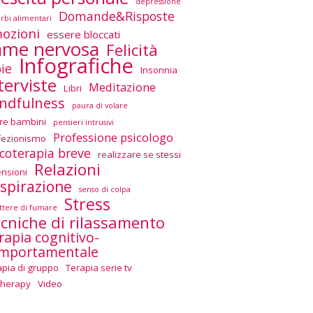
depressione
Domande&Risposte
urbi alimentari
ozioni
essere bloccati
ame nervosa
Felicità
Infografiche
ie
Insonnia
terviste
Meditazione
Libri
ndfulness
paura di volare
re bambini
pensieri intrusivi
Professione psicologo
fezionismo
icoterapia breve
realizzare se stessi
Relazioni
ensioni
spirazione
senso di colpa
Stress
tere di fumare
cniche di rilassamento
rapia cognitivo-
mportamentale
apia di gruppo
Terapia serie tv
Therapy
Video