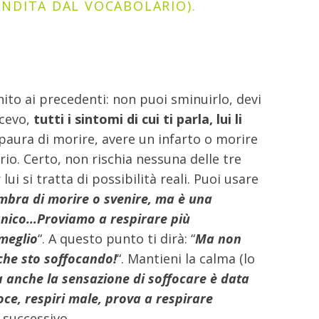
ANDITA DAL VOCABOLARIO).
to ai precedenti: non puoi sminuirlo, devi
icevo,
tutti i sintomi di cui ti parla, lui li
 paura di morire, avere un infarto o morire
rio. Certo, non rischia nessuna delle tre
i si tratta di possibilità reali. Puoi usare
embra di morire o svenire, ma è una
anico…Proviamo a respirare più
meglio
“. A questo punto ti dirà: “
Ma non
 che sto soffocando!
“. Mantieni la calma (lo
a anche la sensazione di soffocare è data
oce, respiri male, prova a respirare
o successivo.