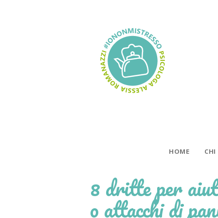
HOME
CHI
8 dritte per aiut
o attacchi di pan