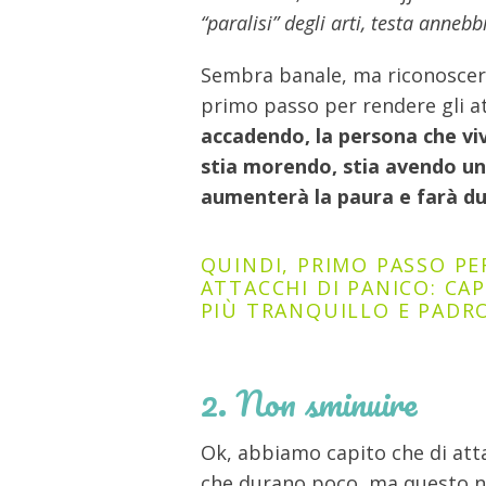
“paralisi” degli arti, testa annebb
Sembra banale, ma riconoscere 
primo passo per rendere gli a
accadendo, la persona che vive
stia morendo, stia avendo un
aumenterà la paura e farà dur
QUINDI, PRIMO PASSO PER
ATTACCHI DI PANICO: CA
PIÙ TRANQUILLO E PADR
2. Non sminuire
Ok, abbiamo capito che di att
che durano poco, ma questo no