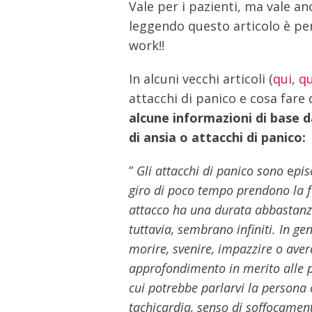
Vale per i pazienti, ma vale anc
leggendo questo articolo è pe
work!!
In alcuni vecchi articoli (
qui
,
qu
attacchi di panico e cosa fare
alcune informazioni di base d
di ansia o attacchi di panico:
”
Gli attacchi di panico sono
e
pis
giro di poco tempo prendono la f
attacco ha una durata abbastanza 
tuttavia, sembrano infiniti. In g
morire, svenire, impazzire o aver
approfondimento in merito alle pa
cui potrebbe parlarvi la persona c
tachicardia, senso di soffocamen