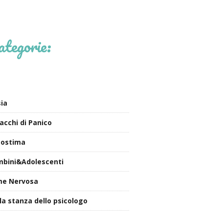
ategorie:
ia
acchi di Panico
tostima
bini&Adolescenti
me Nervosa
la stanza dello psicologo