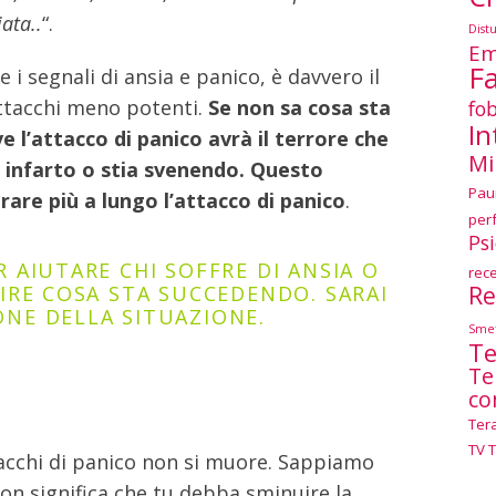
iata..
“.
Dist
Em
F
i segnali di ansia e panico, è davvero il
ttacchi meno potenti.
Se non sa cosa sta
fob
In
 l’attacco di panico avrà il terrore che
Mi
 infarto o stia svenendo. Questo
Pau
are più a lungo l’attacco di panico
.
per
Ps
 AIUTARE CHI SOFFRE DI ANSIA O
rec
Re
PIRE COSA STA SUCCEDENDO. SARAI
ONE DELLA SITUAZIONE.
Smet
Te
Te
co
Ter
TV 
acchi di panico non si muore. Sappiamo
n significa che tu debba sminuire la