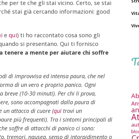
Str
he per te che gli stai vicino. Certo, se stai
rché stai già cercando informazioni: good
Vit
Viv
i
e
qui
) ti ho raccontato cosa sono gli
 quando si presentano. Qui ti fornisco
a tenere a mente per aiutare chi soffre
T
odi di improvvisa ed intensa paura, che nel
orma di un vero e proprio panico. Ogni
breve (10-30 minuti). Per chi li prova,
Ab
enere, sono accompagnati dalla paura di
An
an
e un attacco di cuore (
qui
trovi un
At
ure più frequenti). Tra i sintomi principali di
au
he soffre di attacchi di panico ci sono:
blo
Cr
to, tremori, nausea, senso di intorpidimento o