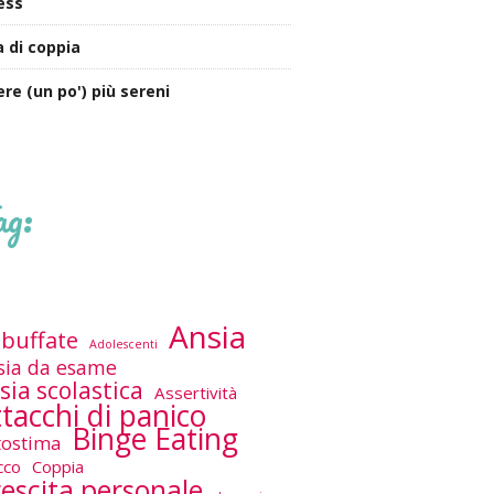
ess
a di coppia
ere (un po') più sereni
ag:
Ansia
buffate
Adolescenti
sia da esame
sia scolastica
Assertività
tacchi di panico
Binge Eating
tostima
cco
Coppia
escita personale