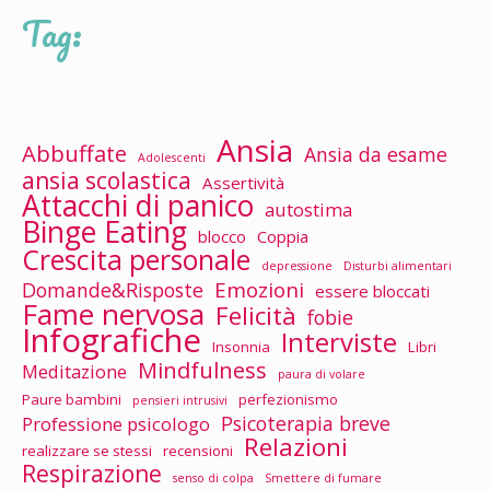
Tag:
Ansia
Abbuffate
Ansia da esame
Adolescenti
ansia scolastica
Assertività
Attacchi di panico
autostima
Binge Eating
blocco
Coppia
Crescita personale
depressione
Disturbi alimentari
Emozioni
Domande&Risposte
essere bloccati
Fame nervosa
Felicità
fobie
Infografiche
Interviste
Insonnia
Libri
Mindfulness
Meditazione
paura di volare
Paure bambini
perfezionismo
pensieri intrusivi
Psicoterapia breve
Professione psicologo
Relazioni
realizzare se stessi
recensioni
Respirazione
senso di colpa
Smettere di fumare