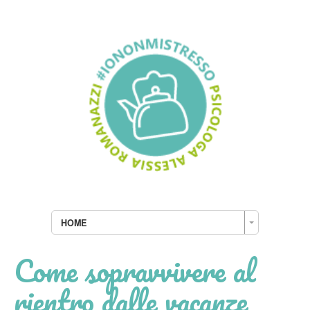
HOME
Come sopravvivere al
rientro dalle vacanze