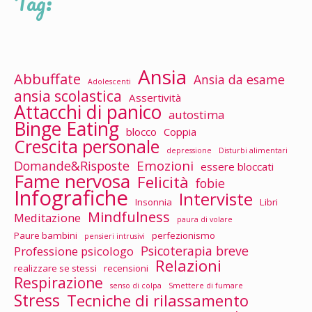
Tag:
Ansia
Abbuffate
Ansia da esame
Adolescenti
ansia scolastica
Assertività
Attacchi di panico
autostima
Binge Eating
blocco
Coppia
Crescita personale
depressione
Disturbi alimentari
Emozioni
Domande&Risposte
essere bloccati
Fame nervosa
Felicità
fobie
Infografiche
Interviste
Insonnia
Libri
Mindfulness
Meditazione
paura di volare
Paure bambini
perfezionismo
pensieri intrusivi
Psicoterapia breve
Professione psicologo
Relazioni
realizzare se stessi
recensioni
Respirazione
senso di colpa
Smettere di fumare
Stress
Tecniche di rilassamento