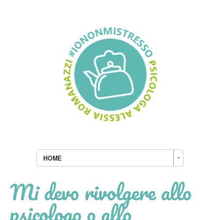
HOME
Mi devo rivolgere allo
psicologo o allo