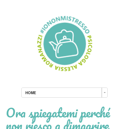
HOME
Ora spiegatemi perché
non riesco a dimagrire