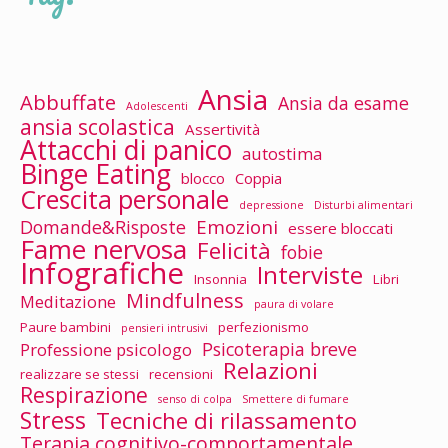
Ansia
Abbuffate
Ansia da esame
Adolescenti
ansia scolastica
Assertività
Attacchi di panico
autostima
Binge Eating
blocco
Coppia
Crescita personale
depressione
Disturbi alimentari
Emozioni
Domande&Risposte
essere bloccati
Fame nervosa
Felicità
fobie
Infografiche
Interviste
Insonnia
Libri
Mindfulness
Meditazione
paura di volare
Paure bambini
perfezionismo
pensieri intrusivi
Psicoterapia breve
Professione psicologo
Relazioni
realizzare se stessi
recensioni
Respirazione
senso di colpa
Smettere di fumare
Stress
Tecniche di rilassamento
Terapia cognitivo-comportamentale