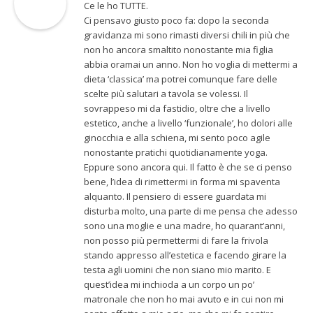
Ce le ho TUTTE.
Ci pensavo giusto poco fa: dopo la seconda
gravidanza mi sono rimasti diversi chili in più che
non ho ancora smaltito nonostante mia figlia
abbia oramai un anno. Non ho voglia di mettermi a
dieta ‘classica’ ma potrei comunque fare delle
scelte più salutari a tavola se volessi. Il
sovrappeso mi da fastidio, oltre che a livello
estetico, anche a livello ‘funzionale’, ho dolori alle
ginocchia e alla schiena, mi sento poco agile
nonostante pratichi quotidianamente yoga.
Eppure sono ancora qui. Il fatto è che se ci penso
bene, l’idea di rimettermi in forma mi spaventa
alquanto. Il pensiero di essere guardata mi
disturba molto, una parte di me pensa che adesso
sono una moglie e una madre, ho quarant’anni,
non posso più permettermi di fare la frivola
stando appresso all’estetica e facendo girare la
testa agli uomini che non siano mio marito. E
quest’idea mi inchioda a un corpo un po’
matronale che non ho mai avuto e in cui non mi