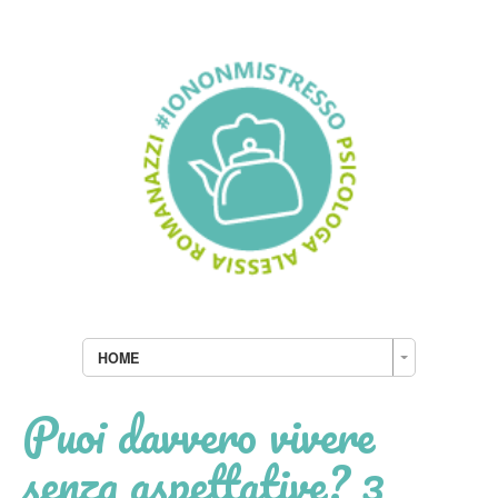
HOME
Puoi davvero vivere
senza aspettative? 3