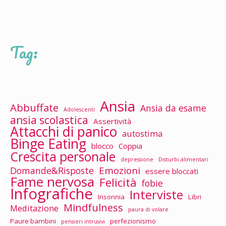
Tag:
Ansia
Abbuffate
Ansia da esame
Adolescenti
ansia scolastica
Assertività
Attacchi di panico
autostima
Binge Eating
blocco
Coppia
Crescita personale
depressione
Disturbi alimentari
Emozioni
Domande&Risposte
essere bloccati
Fame nervosa
Felicità
fobie
Infografiche
Interviste
Insonnia
Libri
Mindfulness
Meditazione
paura di volare
Paure bambini
perfezionismo
pensieri intrusivi