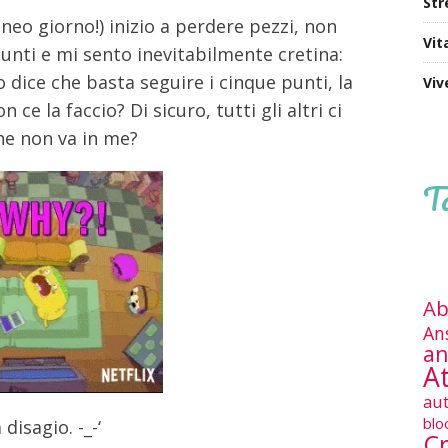
Str
neo giorno!) inizio a perdere pezzi, non
Vit
punti e mi sento inevitabilmente cretina:
 dice che basta seguire i cinque punti, la
Viv
ce la faccio? Di sicuro, tutti gli altri ci
che non va in me?
T
Ab
An
an
At
au
blo
isagio. -_-‘
Cr