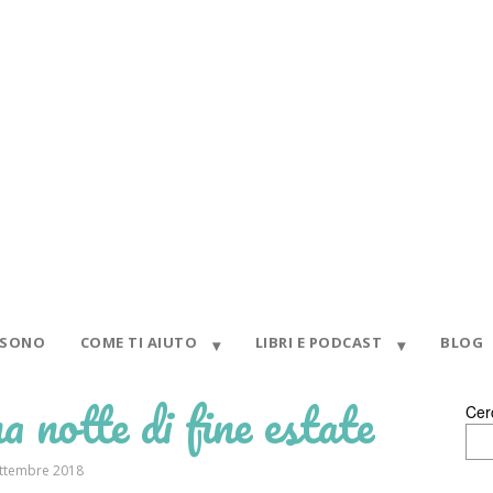
 SONO
COME TI AIUTO
LIBRI E PODCAST
BLOG
a notte di fine estate
Cer
ettembre 2018