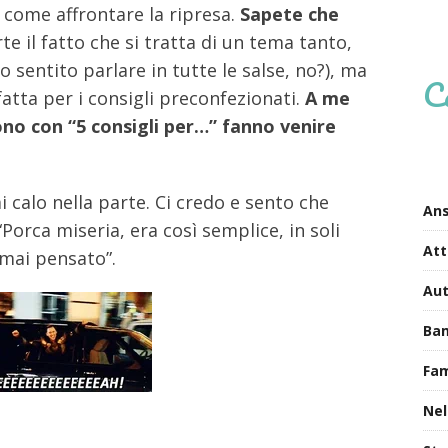
u come affrontare la ripresa.
Sapete che
te il fatto che si tratta di un tema tanto,
sentito parlare in tutte le salse, no?), ma
C
atta per i consigli preconfezionati.
A me
no con “5 consigli per…” fanno venire
i calo nella parte. Ci credo e sento che
Ans
Porca miseria, era così semplice, in soli
Att
 mai pensato”.
Au
Bam
Fa
Nel