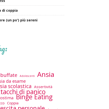
ess
a di coppia
ere (un po') più sereni
ag:
Ansia
buffate
Adolescenti
sia da esame
sia scolastica
Assertività
tacchi di panico
Binge Eating
tostima
cco
Coppia
escita personale