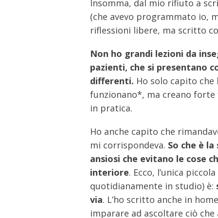
Insomma, dal mio rifiuto a scr
(che avevo programmato io, ma
riflessioni libere, ma scritto 
Non ho grandi lezioni da inse
pazienti, che si presentano c
differenti.
Ho solo capito che l
funzionano*, ma creano forte f
in pratica.
Ho anche capito che rimandavo
mi corrispondeva.
So che è la
ansiosi che evitano le cose 
interiore
. Ecco, l’unica picco
quotidianamente in studio) è:
via
. L’ho scritto anche in home
imparare ad ascoltare ciò che 