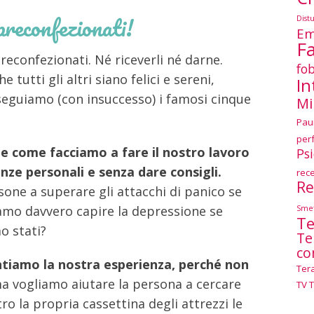
 preconfezionati!
Dist
Em
F
reconfezionati. Né riceverli né darne.
fob
tutti gli altri siano felici e sereni,
In
nseguiamo (con insuccesso) i famosi cinque
Mi
Pau
per
e come facciamo a fare il nostro lavoro
Ps
ze personali e senza dare consigli.
rec
Re
one a superare gli attacchi di panico se
amo davvero capire la depressione se
Smet
Te
mo stati?
Te
co
ntiamo la nostra esperienza, perché non
Ter
ma vogliamo aiutare la persona a cercare
TV 
ro la propria cassettina degli attrezzi le