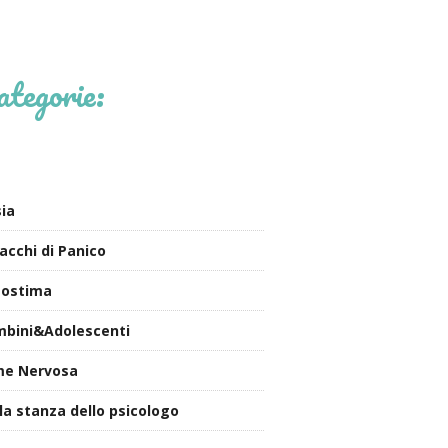
ategorie:
ia
acchi di Panico
tostima
bini&Adolescenti
me Nervosa
la stanza dello psicologo