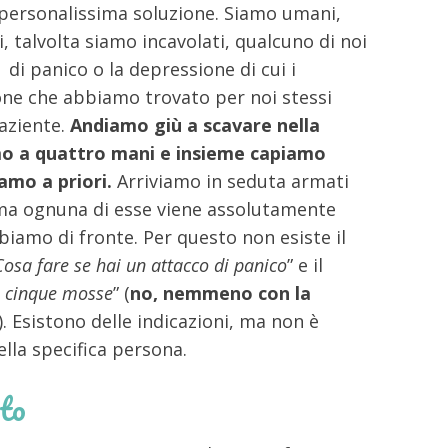
 personalissima soluzione. Siamo umani,
i, talvolta siamo incavolati, qualcuno di noi
 di panico o la depressione di cui i
one che abbiamo trovato per noi stessi
aziente.
Andiamo giù a scavare nella
amo a quattro mani e insieme capiamo
amo a priori.
Arriviamo in seduta armati
e, ma ognuna di esse viene assolutamente
biamo di fronte. Per questo non esiste il
Cosa fare se hai un attacco di panico
” e il
n cinque mosse
” (
no, nemmeno con la
). Esistono delle indicazioni, ma non è
lla specifica persona.
to