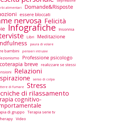
depressione
Domande&Risposte
urbi alimentari
ozioni
essere bloccati
ame nervosa
Felicità
Infografiche
ie
Insonnia
terviste
Meditazione
Libri
ndfulness
paura di volare
re bambini
pensieri intrusivi
Professione psicologo
fezionismo
icoterapia breve
realizzare se stessi
Relazioni
ensioni
spirazione
senso di colpa
Stress
tere di fumare
cniche di rilassamento
rapia cognitivo-
mportamentale
apia di gruppo
Terapia serie tv
Therapy
Video