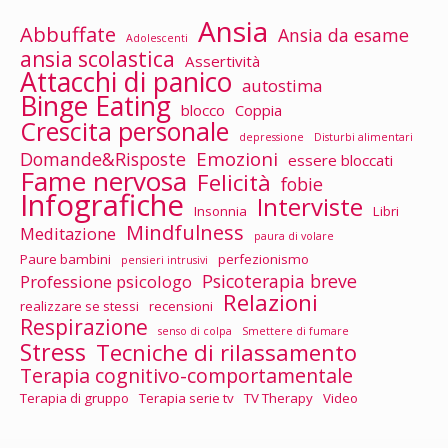
Ansia
Abbuffate
Ansia da esame
Adolescenti
ansia scolastica
Assertività
Attacchi di panico
autostima
Binge Eating
blocco
Coppia
Crescita personale
depressione
Disturbi alimentari
Emozioni
Domande&Risposte
essere bloccati
Fame nervosa
Felicità
fobie
Infografiche
Interviste
Insonnia
Libri
Mindfulness
Meditazione
paura di volare
Paure bambini
perfezionismo
pensieri intrusivi
Psicoterapia breve
Professione psicologo
Relazioni
realizzare se stessi
recensioni
Respirazione
senso di colpa
Smettere di fumare
Stress
Tecniche di rilassamento
Terapia cognitivo-comportamentale
Terapia di gruppo
Terapia serie tv
TV Therapy
Video