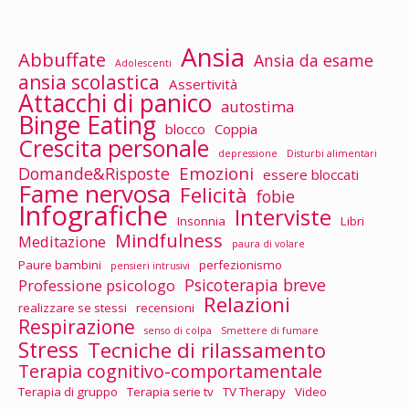
Ansia
Abbuffate
Ansia da esame
Adolescenti
ansia scolastica
Assertività
Attacchi di panico
autostima
Binge Eating
blocco
Coppia
Crescita personale
depressione
Disturbi alimentari
Emozioni
Domande&Risposte
essere bloccati
Fame nervosa
Felicità
fobie
Infografiche
Interviste
Insonnia
Libri
Mindfulness
Meditazione
paura di volare
Paure bambini
perfezionismo
pensieri intrusivi
Psicoterapia breve
Professione psicologo
Relazioni
realizzare se stessi
recensioni
Respirazione
senso di colpa
Smettere di fumare
Stress
Tecniche di rilassamento
Terapia cognitivo-comportamentale
Terapia di gruppo
Terapia serie tv
TV Therapy
Video