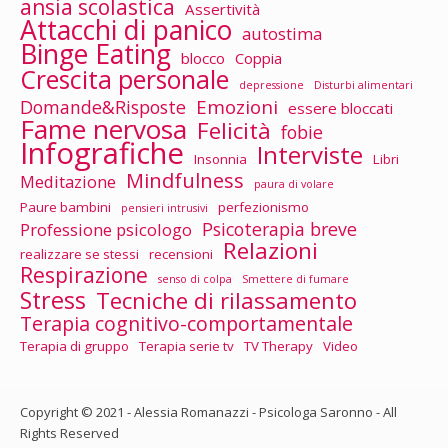
ansia scolastica
Assertività
Attacchi di panico
autostima
Binge Eating
blocco
Coppia
Crescita personale
depressione
Disturbi alimentari
Emozioni
Domande&Risposte
essere bloccati
Fame nervosa
Felicità
fobie
Infografiche
Interviste
Insonnia
Libri
Mindfulness
Meditazione
paura di volare
Paure bambini
perfezionismo
pensieri intrusivi
Psicoterapia breve
Professione psicologo
Relazioni
realizzare se stessi
recensioni
Respirazione
senso di colpa
Smettere di fumare
Stress
Tecniche di rilassamento
Terapia cognitivo-comportamentale
Terapia di gruppo
Terapia serie tv
TV Therapy
Video
Copyright © 2021 - Alessia Romanazzi - Psicologa Saronno - All
Rights Reserved