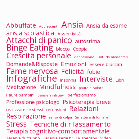
Ansia
Abbuffate
Ansia da esame
Adolescenti
ansia scolastica
Assertività
Attacchi di panico
autostima
Binge Eating
blocco
Coppia
Crescita personale
depressione
Disturbi alimentari
Emozioni
Domande&Risposte
essere bloccati
Fame nervosa
Felicità
fobie
Infografiche
Interviste
Insonnia
Libri
Mindfulness
Meditazione
paura di volare
Paure bambini
perfezionismo
pensieri intrusivi
Psicoterapia breve
Professione psicologo
Relazioni
realizzare se stessi
recensioni
Respirazione
senso di colpa
Smettere di fumare
Stress
Tecniche di rilassamento
Terapia cognitivo-comportamentale
Terapia di gruppo
Terapia serie tv
TV Therapy
Video