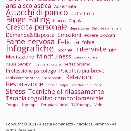
ansia scolastica
Assertività
Attacchi di panico
autostima
Binge Eating
blocco
Coppia
Crescita personale
depressione
Disturbi alimentari
Emozioni
Domande&Risposte
essere bloccati
Fame nervosa
Felicità
fobie
Infografiche
Interviste
Insonnia
Libri
Mindfulness
Meditazione
paura di volare
Paure bambini
perfezionismo
pensieri intrusivi
Psicoterapia breve
Professione psicologo
Relazioni
realizzare se stessi
recensioni
Respirazione
senso di colpa
Smettere di fumare
Stress
Tecniche di rilassamento
Terapia cognitivo-comportamentale
Terapia di gruppo
Terapia serie tv
TV Therapy
Video
Copyright © 2021 - Alessia Romanazzi - Psicologa Saronno - All
Rights Reserved