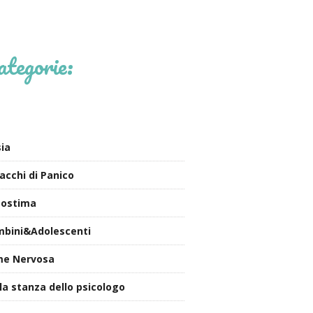
ategorie:
ia
acchi di Panico
tostima
bini&Adolescenti
me Nervosa
la stanza dello psicologo