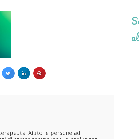
Se
al
i
terapeuta. Aiuto le persone ad