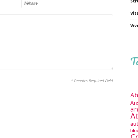
Str
Website
Vit
Viv
T
* Denotes Required Field
Ab
An
an
At
au
blo
Cr