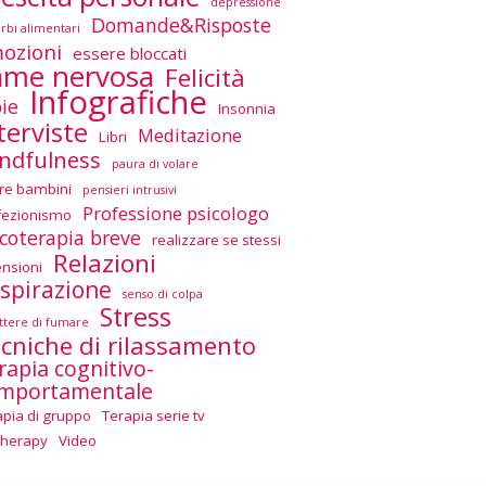
depressione
Domande&Risposte
urbi alimentari
ozioni
essere bloccati
ame nervosa
Felicità
Infografiche
ie
Insonnia
terviste
Meditazione
Libri
ndfulness
paura di volare
re bambini
pensieri intrusivi
Professione psicologo
fezionismo
icoterapia breve
realizzare se stessi
Relazioni
ensioni
spirazione
senso di colpa
Stress
tere di fumare
cniche di rilassamento
rapia cognitivo-
mportamentale
apia di gruppo
Terapia serie tv
Therapy
Video