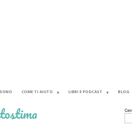
 SONO
COME TI AIUTO
LIBRI E PODCAST
BLOG
utostima
Cer