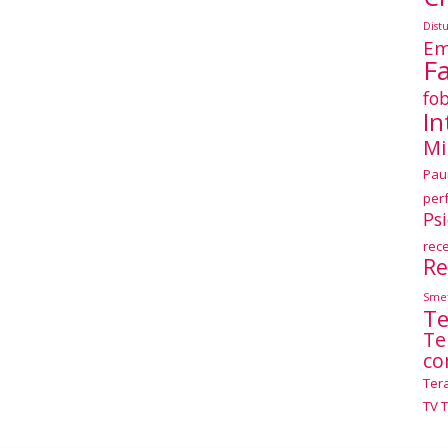
Dist
Em
F
fob
In
Mi
Pau
per
Ps
rec
Re
Smet
Te
Te
co
Ter
TV 