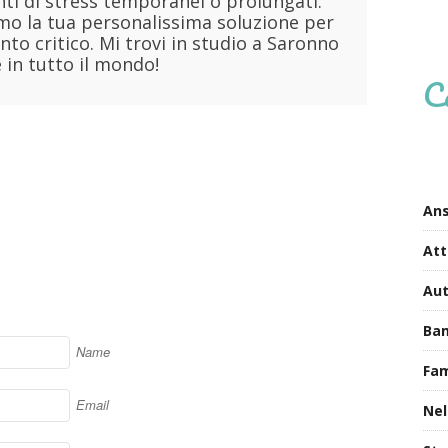
i di stress temporanei o prolungati.
o la tua personalissima soluzione per
to critico. Mi trovi in studio a Saronno
 in tutto il mondo!
C
Ans
Att
Au
Bam
Name
Fa
Email
Nel