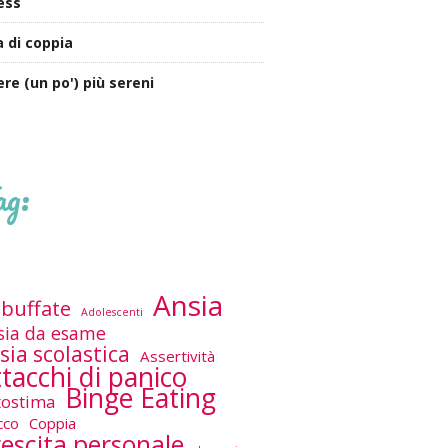
ess
a di coppia
ere (un po') più sereni
ag:
Ansia
buffate
Adolescenti
sia da esame
sia scolastica
Assertività
tacchi di panico
Binge Eating
tostima
cco
Coppia
escita personale