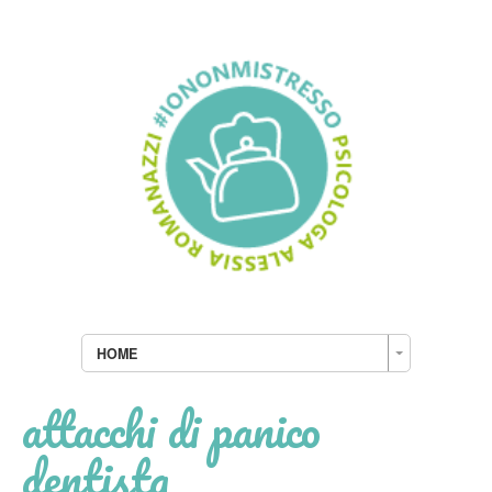
HOME
attacchi di panico
dentista