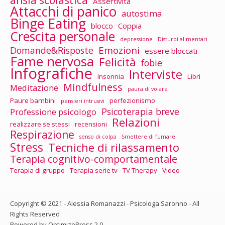
Assertività
Attacchi di panico
autostima
Binge Eating
blocco
Coppia
Crescita personale
depressione
Disturbi alimentari
Emozioni
Domande&Risposte
essere bloccati
Fame nervosa
Felicità
fobie
Infografiche
Interviste
Insonnia
Libri
Mindfulness
Meditazione
paura di volare
Paure bambini
perfezionismo
pensieri intrusivi
Psicoterapia breve
Professione psicologo
Relazioni
realizzare se stessi
recensioni
Respirazione
senso di colpa
Smettere di fumare
Stress
Tecniche di rilassamento
Terapia cognitivo-comportamentale
Terapia di gruppo
Terapia serie tv
TV Therapy
Video
Copyright © 2021 - Alessia Romanazzi - Psicologa Saronno - All
Rights Reserved
Powered by OptimizePress 2.0