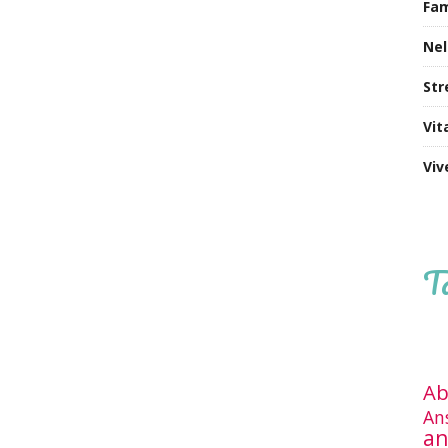
Fa
Nel
Str
Vit
Viv
T
Ab
An
an