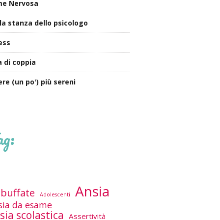
me Nervosa
la stanza dello psicologo
ess
a di coppia
ere (un po') più sereni
ag:
Ansia
buffate
Adolescenti
sia da esame
sia scolastica
Assertività