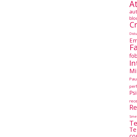
At
au
blo
Cr
Dist
Em
F
fob
In
Mi
Pau
per
Ps
rec
Re
Smet
Te
Te
co