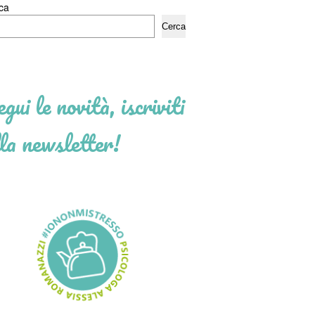
ca
Cerca
gui le novità, iscriviti
la newsletter!