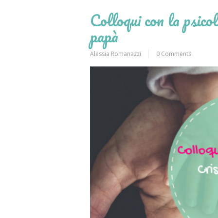
Colloqui con la psico
papà
Alessia Romanazzi
0 Comments