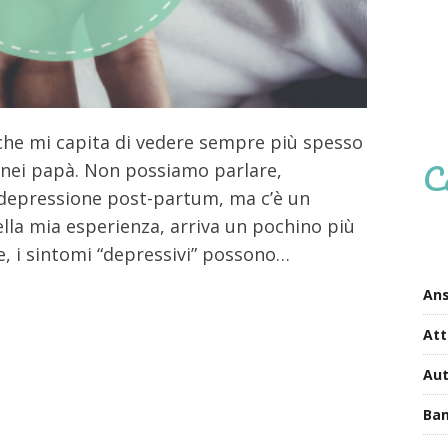
che mi capita di vedere sempre più spesso
C
m nei papà. Non possiamo parlare,
 depressione post-partum, ma c’è un
lla mia esperienza, arriva un pochino più
e, i sintomi “depressivi” possono…
Ans
Att
Au
Bam