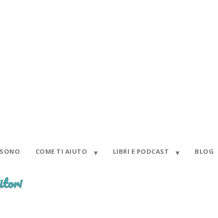
 SONO
COME TI AIUTO
LIBRI E PODCAST
BLOG
itori