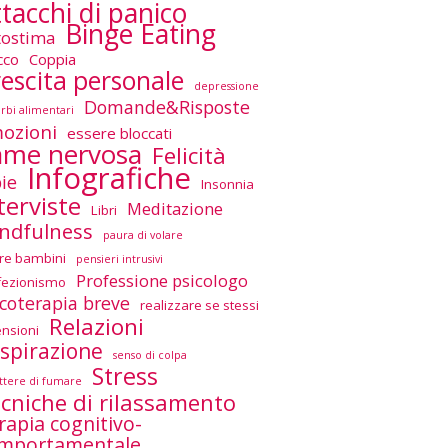
tacchi di panico
Binge Eating
tostima
cco
Coppia
escita personale
depressione
Domande&Risposte
urbi alimentari
ozioni
essere bloccati
ame nervosa
Felicità
Infografiche
ie
Insonnia
terviste
Meditazione
Libri
ndfulness
paura di volare
re bambini
pensieri intrusivi
Professione psicologo
fezionismo
icoterapia breve
realizzare se stessi
Relazioni
ensioni
spirazione
senso di colpa
Stress
tere di fumare
cniche di rilassamento
rapia cognitivo-
mportamentale