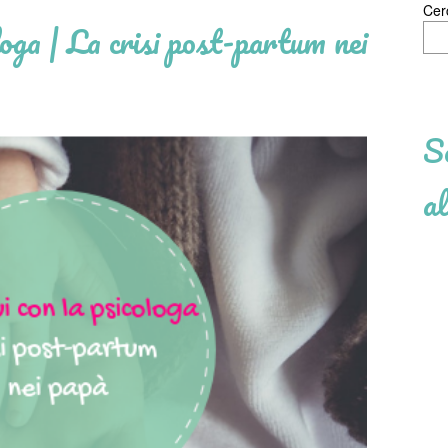
Cer
loga | La crisi post-partum nei
Se
al