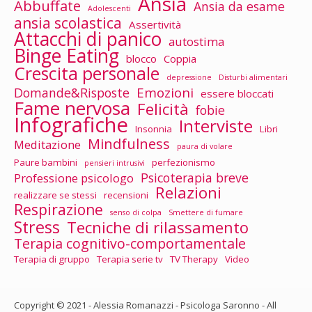
Ansia
Abbuffate
Ansia da esame
Adolescenti
ansia scolastica
Assertività
Attacchi di panico
autostima
Binge Eating
blocco
Coppia
Crescita personale
depressione
Disturbi alimentari
Emozioni
Domande&Risposte
essere bloccati
Fame nervosa
Felicità
fobie
Infografiche
Interviste
Insonnia
Libri
Mindfulness
Meditazione
paura di volare
Paure bambini
perfezionismo
pensieri intrusivi
Psicoterapia breve
Professione psicologo
Relazioni
realizzare se stessi
recensioni
Respirazione
senso di colpa
Smettere di fumare
Stress
Tecniche di rilassamento
Terapia cognitivo-comportamentale
Terapia di gruppo
Terapia serie tv
TV Therapy
Video
Copyright © 2021 - Alessia Romanazzi - Psicologa Saronno - All