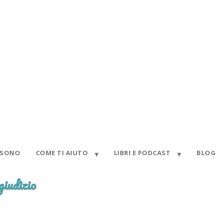
 SONO
COME TI AIUTO
LIBRI E PODCAST
BLOG
giudizio