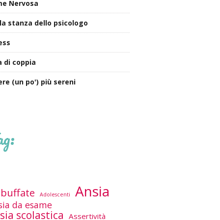
me Nervosa
la stanza dello psicologo
ess
a di coppia
ere (un po') più sereni
ag:
Ansia
buffate
Adolescenti
sia da esame
sia scolastica
Assertività