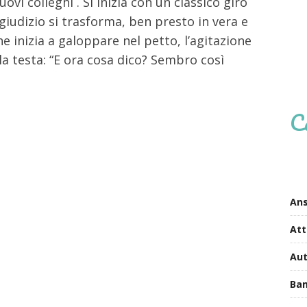
vi colleghi . Si inizia con un classico giro
giudizio si trasforma, ben presto in vera e
he inizia a galoppare nel petto, l’agitazione
 la testa: “E ora cosa dico? Sembro così
C
Ans
Att
Au
Bam