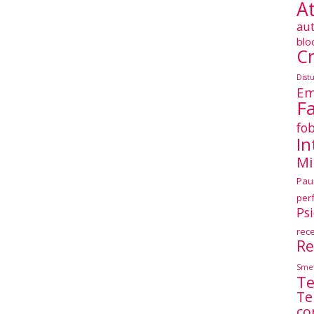
At
au
blo
Cr
Dist
Em
F
fob
In
Mi
Pau
per
Ps
rec
Re
Smet
Te
Te
co