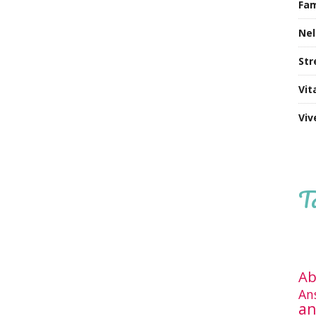
Fa
Nel
Str
Vit
Viv
T
Ab
An
an