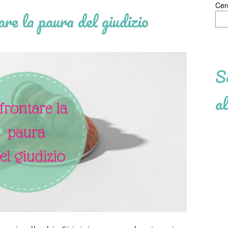
Cer
are la paura del giudizio
Se
al