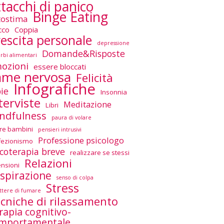
tacchi di panico
Binge Eating
tostima
cco
Coppia
escita personale
depressione
Domande&Risposte
urbi alimentari
ozioni
essere bloccati
ame nervosa
Felicità
Infografiche
ie
Insonnia
terviste
Meditazione
Libri
ndfulness
paura di volare
re bambini
pensieri intrusivi
Professione psicologo
fezionismo
icoterapia breve
realizzare se stessi
Relazioni
ensioni
spirazione
senso di colpa
Stress
tere di fumare
cniche di rilassamento
rapia cognitivo-
mportamentale