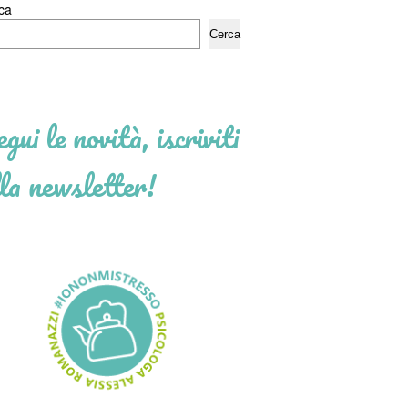
ca
Cerca
gui le novità, iscriviti
la newsletter!