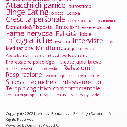
Attacchi di panico
autostima
Binge Eating
blocco
Coppia
Crescita personale
depressione
Disturbi alimentari
Emozioni
Domande&Risposte
essere bloccati
Fame nervosa
Felicità
fobie
Infografiche
Interviste
Insonnia
Libri
Mindfulness
Meditazione
paura di volare
Paure bambini
perfezionismo
pensieri intrusivi
Psicoterapia breve
Professione psicologo
Relazioni
realizzare se stessi
recensioni
Respirazione
senso di colpa
Smettere di fumare
Stress
Tecniche di rilassamento
Terapia cognitivo-comportamentale
Terapia di gruppo
Terapia serie tv
TV Therapy
Video
Copyright © 2021 - Alessia Romanazzi - Psicologa Saronno - All
Rights Reserved
Powered by OptimizePress 2.0