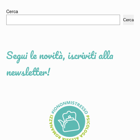
Cerca
Cerca
Segui le novità, iscriviti alla
newsletter!