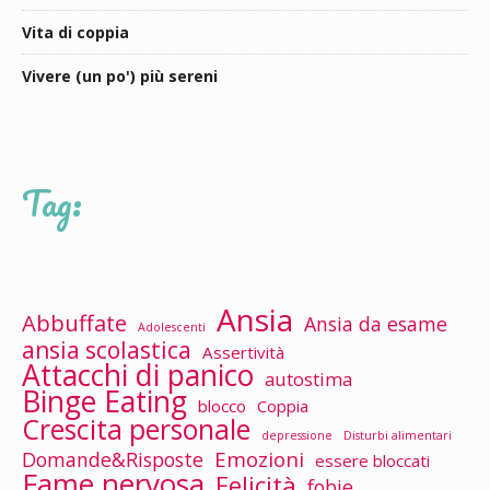
Vita di coppia
Vivere (un po') più sereni
Tag:
Ansia
Abbuffate
Ansia da esame
Adolescenti
ansia scolastica
Assertività
Attacchi di panico
autostima
Binge Eating
blocco
Coppia
Crescita personale
depressione
Disturbi alimentari
Emozioni
Domande&Risposte
essere bloccati
Fame nervosa
Felicità
fobie