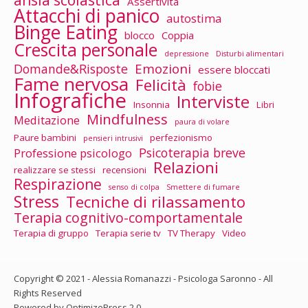
Assertività
Attacchi di panico
autostima
Binge Eating
blocco
Coppia
Crescita personale
depressione
Disturbi alimentari
Emozioni
Domande&Risposte
essere bloccati
Fame nervosa
Felicità
fobie
Infografiche
Interviste
Insonnia
Libri
Mindfulness
Meditazione
paura di volare
Paure bambini
perfezionismo
pensieri intrusivi
Psicoterapia breve
Professione psicologo
Relazioni
realizzare se stessi
recensioni
Respirazione
senso di colpa
Smettere di fumare
Stress
Tecniche di rilassamento
Terapia cognitivo-comportamentale
Terapia di gruppo
Terapia serie tv
TV Therapy
Video
Copyright © 2021 - Alessia Romanazzi - Psicologa Saronno - All
Rights Reserved
Powered by OptimizePress 2.0