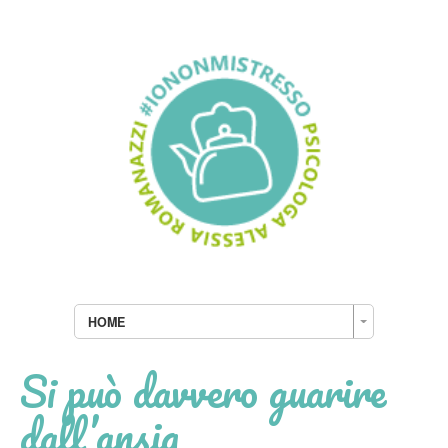
HOME
Si può davvero guarire
dall’ansia