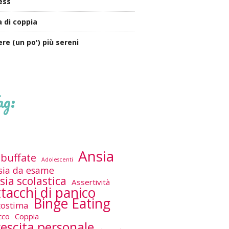
ess
a di coppia
ere (un po') più sereni
ag:
Ansia
buffate
Adolescenti
sia da esame
sia scolastica
Assertività
tacchi di panico
Binge Eating
tostima
cco
Coppia
escita personale