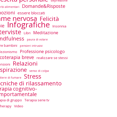
depressione
Domande&Risposte
urbi alimentari
ozioni
essere bloccati
ame nervosa
Felicità
Infografiche
ie
Insonnia
terviste
Meditazione
Libri
ndfulness
paura di volare
re bambini
pensieri intrusivi
Professione psicologo
fezionismo
icoterapia breve
realizzare se stessi
Relazioni
ensioni
spirazione
senso di colpa
Stress
tere di fumare
cniche di rilassamento
rapia cognitivo-
mportamentale
apia di gruppo
Terapia serie tv
Therapy
Video