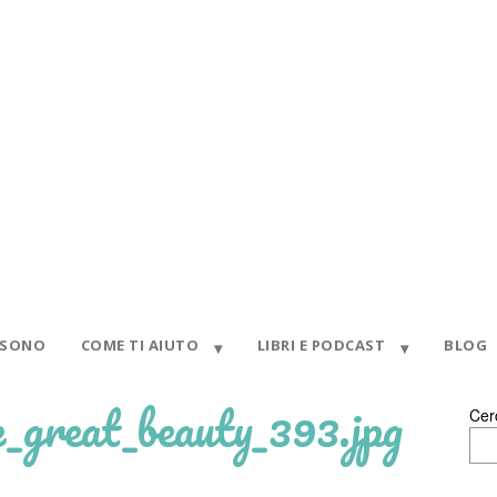
 SONO
COME TI AIUTO
LIBRI E PODCAST
BLOG
he_great_beauty_393.jpg
Cer