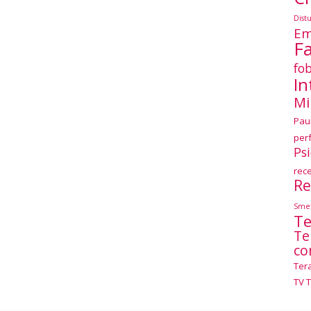
Dist
Em
F
fob
In
Mi
Pau
per
Ps
rec
Re
Smet
Te
Te
co
Ter
TV 