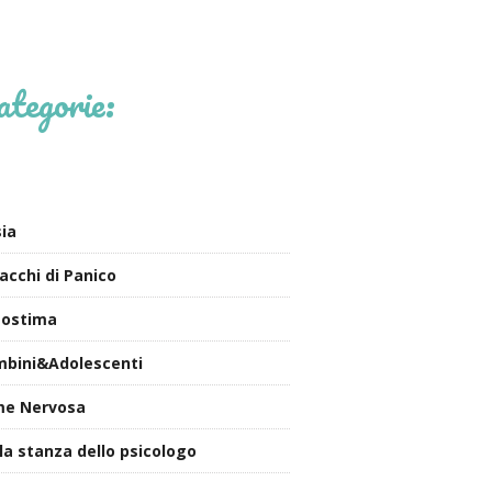
ategorie:
ia
acchi di Panico
tostima
bini&Adolescenti
me Nervosa
la stanza dello psicologo