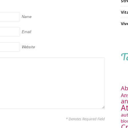
Str
Vit
Name
Viv
Email
Website
T
Ab
An
an
At
au
* Denotes Required Field
blo
Cr