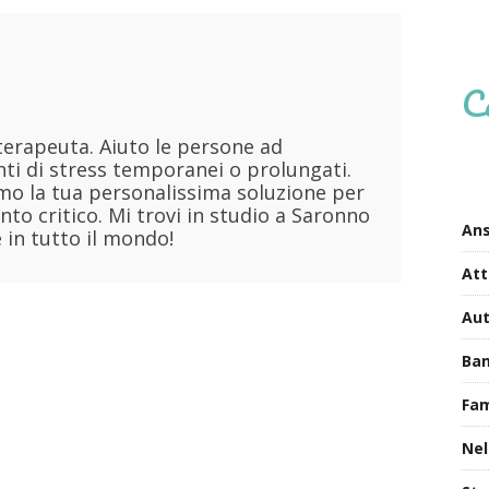
i
C
terapeuta. Aiuto le persone ad
i di stress temporanei o prolungati.
o la tua personalissima soluzione per
to critico. Mi trovi in studio a Saronno
Ans
 in tutto il mondo!
Att
Au
Bam
Fa
Nel