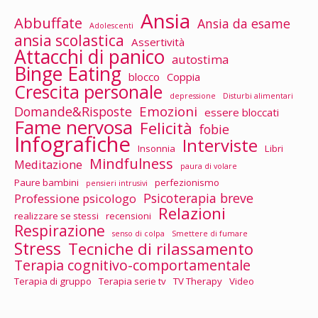
Ansia
Abbuffate
Ansia da esame
Adolescenti
ansia scolastica
Assertività
Attacchi di panico
autostima
Binge Eating
blocco
Coppia
Crescita personale
depressione
Disturbi alimentari
Emozioni
Domande&Risposte
essere bloccati
Fame nervosa
Felicità
fobie
Infografiche
Interviste
Insonnia
Libri
Mindfulness
Meditazione
paura di volare
Paure bambini
perfezionismo
pensieri intrusivi
Psicoterapia breve
Professione psicologo
Relazioni
realizzare se stessi
recensioni
Respirazione
senso di colpa
Smettere di fumare
Stress
Tecniche di rilassamento
Terapia cognitivo-comportamentale
Terapia di gruppo
Terapia serie tv
TV Therapy
Video