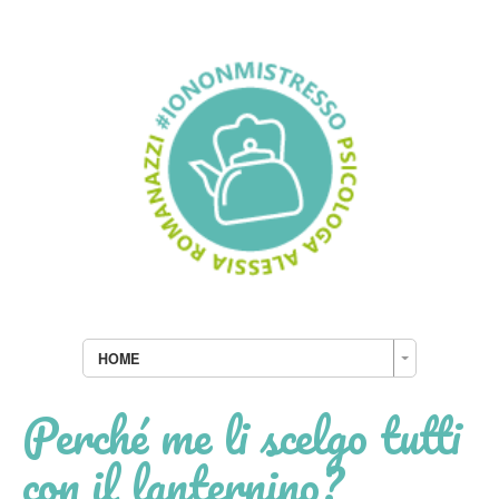
HOME
Perché me li scelgo tutti
con il lanternino?